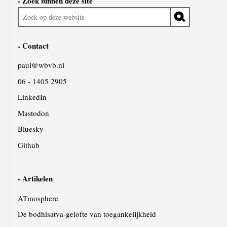
Zoek binnen deze site
algemeen
Zoek
op
deze
Contact
website
paul@wbvb.nl
06 - 1405 2905
LinkedIn
Mastodon
Bluesky
Github
Artikelen
ATmosphere
De bodhisatva-gelofte van toegankelijkheid