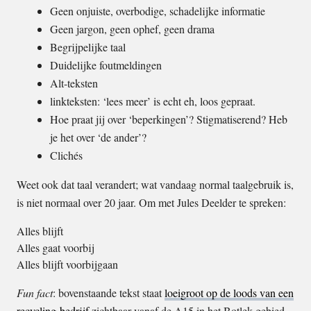
Geen onjuiste, overbodige, schadelijke informatie
Geen jargon, geen ophef, geen drama
Begrijpelijke taal
Duidelijke foutmeldingen
Alt-teksten
linkteksten: ‘lees meer’ is echt eh, loos gepraat.
Hoe praat jij over ‘beperkingen’? Stigmatiserend? Heb
je het over ‘de ander’?
Clichés
Weet ook dat taal verandert; wat vandaag normal taalgebruik is,
is niet normaal over 20 jaar. Om met Jules Deelder te spreken:
Alles blijft

Alles gaat voorbij

Alles blijft voorbijgaan
Fun fact
: bovenstaande tekst staat
loeigroot op de loods van een
recycling-bedrijf
zichtbaar vanaf de A15 in het Botlek-gebied.