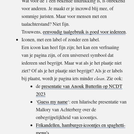
Wat voor de 1 een bekende uitdrukking is, is onbekend
voor anderen. Je maakt er je incrowd blij mee, of
sommige juristen. Maar voor mensen met een
taalachterstand? Niet fijn.
Trouwens,
eenvoudig taalgebruik is goed voor iedereen
.
Iconen, met een label of zonder een label.
Een icoon kan heel fijn zijn; het kan een verfraaiing
van je pagina zijn, of een universeel symbool dat
iedereen snel begrijpt. Maar wat als je het plaatje niet
ziet? Of als je het plaatje niet begrijpt? Als je er labels
bij plaatst, wordt je pagina iets minder
clean
. Zie ook:
de
presentatie van Anouk Butterlin op NCDT
2023
‘
Guess my name
‘: een hilarische presentatie van
Mallory van Achterberg over de
onbegrijpelijkheid van icoontjes.
Frikandellen, hamburger-icoontjes en spaghetti-
menu’s