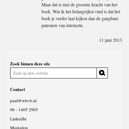
Maar dat is niet de grootste kracht van het
boek. Wat ik het belangrijkst vind is dat het
boek je verder laat kijken dan de gangbare
patronen van interactie.
11 juni 2013
Widgetruimte
Zoek binnen deze site
algemeen
Zoek
op
deze
Contact
website
paul@wbvb.nl
06 - 1405 2905
LinkedIn
Mastodon