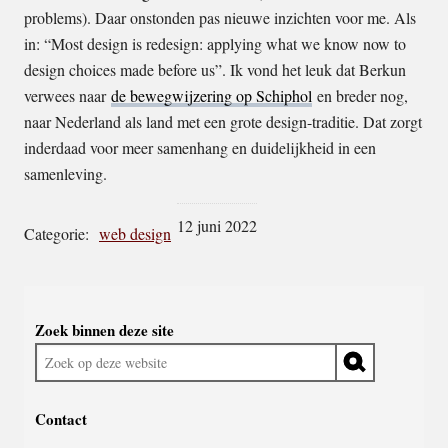
problems). Daar onstonden pas nieuwe inzichten voor me. Als
in: “Most design is redesign: applying what we know now to
design choices made before us”. Ik vond het leuk dat Berkun
verwees naar
de bewegwijzering op Schiphol
en breder nog,
naar Nederland als land met een grote design-traditie. Dat zorgt
inderdaad voor meer samenhang en duidelijkheid in een
samenleving.
12 juni 2022
Categorie:
web design
Widgetruimte
Zoek binnen deze site
algemeen
Zoek
op
deze
Contact
website