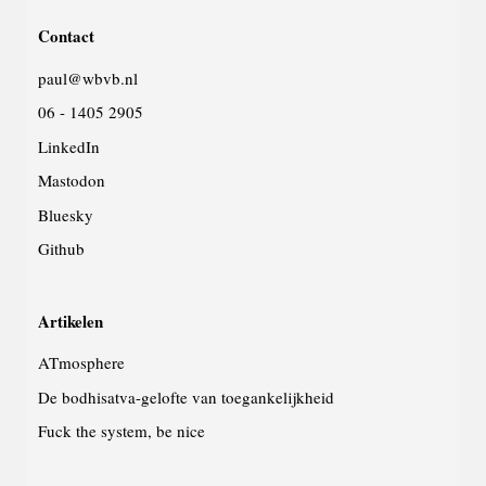
deze
Contact
website
paul@wbvb.nl
06 - 1405 2905
LinkedIn
Mastodon
Bluesky
Github
Artikelen
ATmosphere
De bodhisatva-gelofte van toegankelijkheid
Fuck the system, be nice