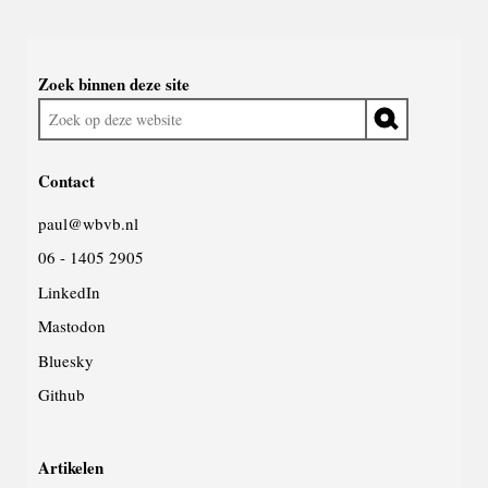
Widgetruimte
Zoek binnen deze site
algemeen
Zoek
op
deze
Contact
website
paul@wbvb.nl
06 - 1405 2905
LinkedIn
Mastodon
Bluesky
Github
Artikelen