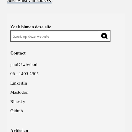
Jules Ernst van 200 OK
.
Widgetruimte
Zoek binnen deze site
algemeen
Zoek
op
deze
Contact
website
paul@wbvb.nl
06 - 1405 2905
LinkedIn
Mastodon
Bluesky
Github
Artikelen