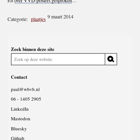
En
over VVD-posters gesproken
…
9 maart 2014
Categorie:
plaatjes
Widgetruimte
Zoek binnen deze site
algemeen
Zoek
op
deze
Contact
website
paul@wbvb.nl
06 - 1405 2905
LinkedIn
Mastodon
Bluesky
Github