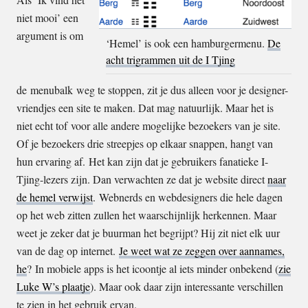
niet mooi’ een
argument is om
‘Hemel’ is ook een hamburgermenu.
De
acht trigrammen uit de I Tjing
de menubalk weg te stoppen, zit je dus alleen voor je designer-
vriendjes een site te maken. Dat mag natuurlijk. Maar het is
niet echt tof voor alle andere mogelijke bezoekers van je site.
Of je bezoekers drie streepjes op elkaar snappen, hangt van
hun ervaring af. Het kan zijn dat je gebruikers fanatieke I-
Tjing-lezers zijn. Dan verwachten ze dat je website direct
naar
de hemel verwijst
. Webnerds en webdesigners die hele dagen
op het web zitten zullen het waarschijnlijk herkennen. Maar
weet je zeker dat je buurman het begrijpt? Hij zit niet elk uur
van de dag op internet.
Je weet wat ze zeggen over aannames,
he
? In mobiele apps is het icoontje al iets minder onbekend (
zie
Luke W’s plaatje
). Maar ook daar zijn interessante verschillen
te zien in het gebruik ervan.