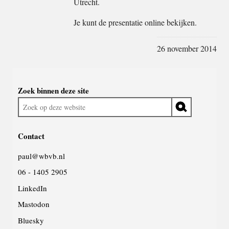
Utrecht.
Je kunt de presentatie online bekijken.
26 november 2014
Widgetruimte
Zoek binnen deze site
algemeen
Zoek
op
deze
Contact
website
paul@wbvb.nl
06 - 1405 2905
LinkedIn
Mastodon
Bluesky