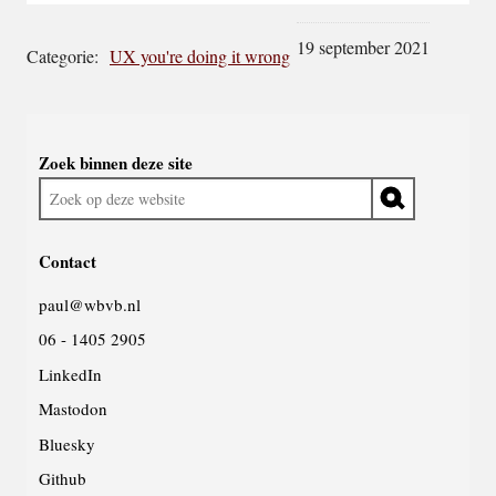
19 september 2021
Categorie:
UX you're doing it wrong
Widgetruimte
Zoek binnen deze site
algemeen
Zoek
op
deze
Contact
website
paul@wbvb.nl
06 - 1405 2905
LinkedIn
Mastodon
Bluesky
Github