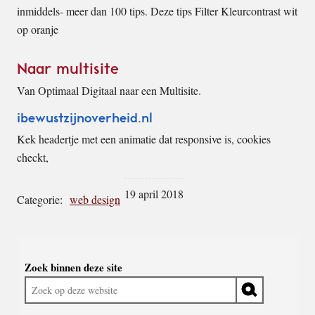
inmiddels- meer dan 100 tips. Deze tips Filter Kleurcontrast wit
op oranje
Naar multisite
Van Optimaal Digitaal naar een Multisite.
ibewustzijnoverheid.nl
Kek headertje met een animatie dat responsive is, cookies
checkt,
19 april 2018
Categorie:
web design
Widgetruimte
Zoek binnen deze site
algemeen
Zoek
op
deze