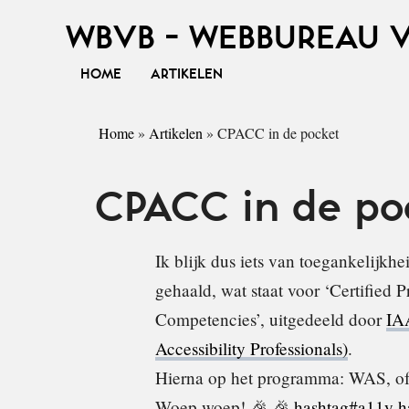
WBVB - WEBBUREAU 
HOME
ARTIKELEN
Home
»
Artikelen
»
CPACC in de pocket
CPACC in de po
Ik blijk dus iets van toegankelijk
gehaald, wat staat voor ‘Certified P
Competencies’, uitgedeeld door
IAA
Accessibility Professionals)
.
Hierna op het programma: WAS, ofwe
Woep woep! 🎉 🎉
hashtag#a11y
h