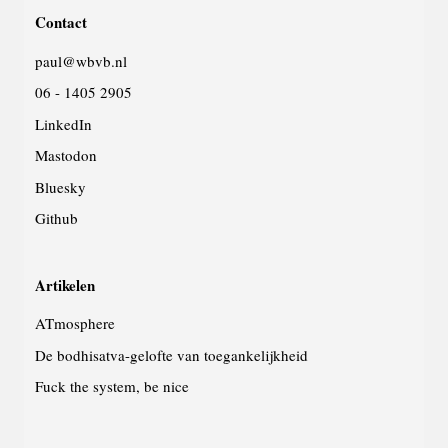
deze
Contact
website
paul@wbvb.nl
06 - 1405 2905
LinkedIn
Mastodon
Bluesky
Github
Artikelen
ATmosphere
De bodhisatva-gelofte van toegankelijkheid
Fuck the system, be nice